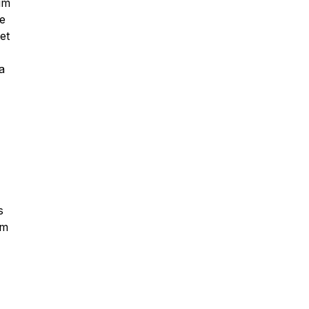
um
re
et
a
s
em