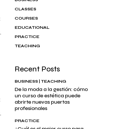
CLASSES
COURSES
t
EDUCATIONAL
,
PRACTICE
TEACHING
Recent Posts
BUSINESS
TEACHING
De la moda a la gestión: cómo
un curso de estética puede
t
abrirte nuevas puertas
profesionales
,
PRACTICE
¿Cuál es el mejor curso para