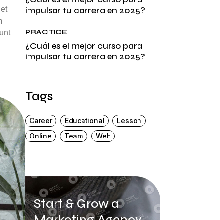
 et
impulsar tu carrera en 2025?
m
PRACTICE
unt
¿Cuál es el mejor curso para
impulsar tu carrera en 2025?
Tags
Career
Educational
Lesson
Online
Team
Web
Start & Grow a
Marketing Agency